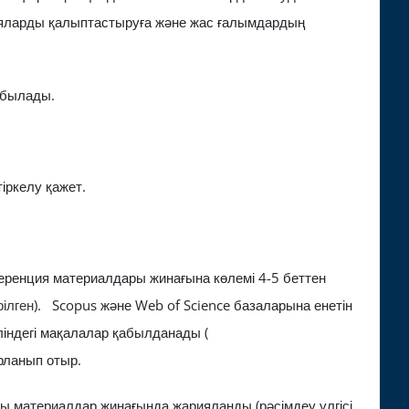
деяларды қалыптастыруға және жас ғалымдардың
абылады.
іркелу қажет.
еренция материалдары жинағына көлемі 4-5 беттен
рілген
). Scopus және Web of Science базаларына енетін
ліндегі мақалалар қабылданады (
рланып отыр.
ды материалдар жинағында жарияланды (рәсімдеу үлгісі