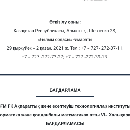
Өткізілу орны:
Қазақстан Республикасы, Алматы қ., Шевченко 28,
«Ғылым ордасы» ғимараты
29 қыркүйек – 2 қазан, 2021 ж. Тел.: +7 – 727- 272-37-11;
+7 – 727 -272-73-27; +7 – 727 -272-39-13.
БАҒДАРЛАМА
БҒМ ҒК Ақпараттық және есептеуіш технологиялар институт
орматика және қолданбалы математика» атты VI– Халықа
БАҒДАРЛАМАСЫ