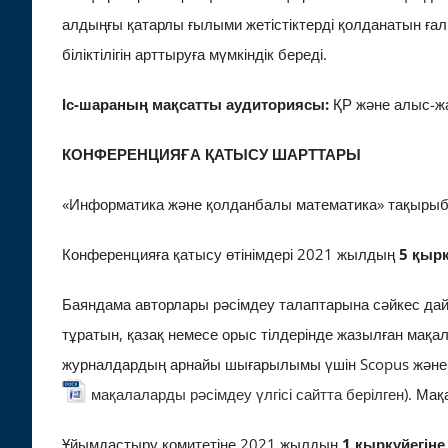
алдыңғы қатарлы ғылыми жетістіктерді қолданатын ға
біліктілігін арттыруға мүмкіндік береді.
Іс-шараның мақсатты аудиториясы:
ҚР және алыс-жа
КОНФЕРЕНЦИЯҒА ҚАТЫСУ ШАРТТАРЫ
«Информатика және қолданбалы математика» тақырыб
Конференцияға қатысу өтінімдері 2021 жылдың
5 қырк
Баяндама авторлары рәсімдеу талаптарына сәйкес дай
тұратын, қазақ немесе орыс тілдерінде жазылған мақа
журналдардың арнайы шығарылымы үшін Scopus және Cl
мақалаларды рәсімдеу үлгісі сайтта берілген
). Ма
Ұйымдастыру комитетіне 2021 жылдың
1 қыркүйегіне