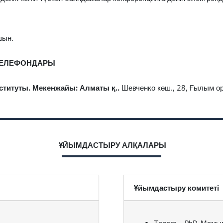
шын.
ТЕЛЕФОН
ДАРЫ
ституты. Мекенжайы: Алматы қ..
Шевченко көш., 28, Ғылым ор
ҰЙЫМДАСТЫРУ АЛҚАЛАРЫ
Ұйымдастыру комитеті