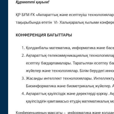
Құрметті қауым!
ҚР БҒМ ҒК «Акпараттық және есептеуіш технологияла
тақырыбында өтетін VI- Халықаралық ғылыми конфер
КОНФЕРЕНЦИЯ БАҒЫТТАРЫ
Қолданбалы математика, информатика және басқа
Ақпараттық-телекоммуникациялық технологиялар. 
есептеу бағдарламалары. Таратылған есептеу бағ
жүйелер және технологиялар. Білім берудегі инн
Жасанды интеллект технологиялары. Интеллектуал
Биоинформатика және биометрикалық жүйелер. А
Ақпараттық қауіпсіздік және деректерді қорғау.
қауіпсіздігін қамтамасыз етудің математикалық м
Конференцияның мақсаты – информатика және қолдан