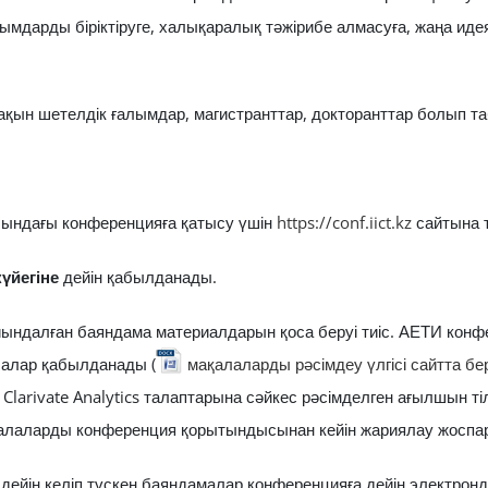
лымдарды біріктіруге, халықаралық тәжірибе алмасуға, жаңа и
қын шетелдік ғалымдар, магистранттар, докторанттар болып т
ындағы конференцияға қатысу үшін
https://conf.iict.kz
сайтына т
үйегіне
дейін қабылданады.
ындалған баяндама материалдарын қоса беруі тиіс. АЕТИ конф
лалар қабылданады (
мақалаларды рәсімдеу үлгісі сайтта бе
arivate Analytics талаптарына сәйкес рәсімделген ағылшын ті
қалаларды конференция қорытындысынан кейін жариялау жоспа
дейін келіп түскен баяндамалар конференцияға дейін электрон