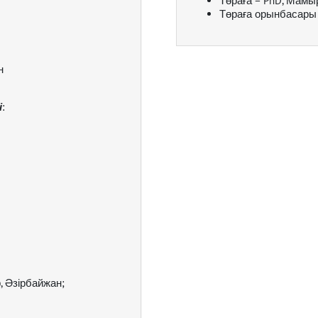
Төраға – PhD, Мамы
Төраға орынбасары
н
і
:
р, Әзірбайжан;