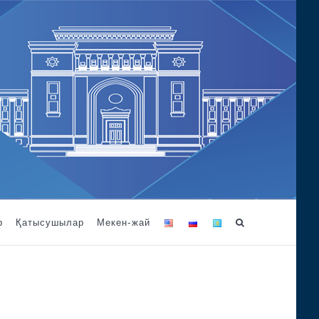
р
Қатысушылар
Мекен-жай