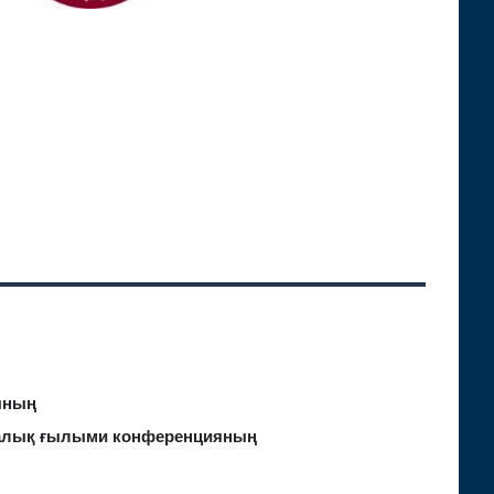
ының
ралық ғылыми конференцияның