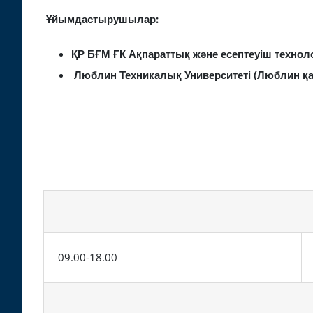
Ұйымдастырушылар:
ҚР БҒМ ҒК Ақпараттық және есептеуіш технол
Люблин Техникалық Университеті (Люблин қ
09.00-18.00