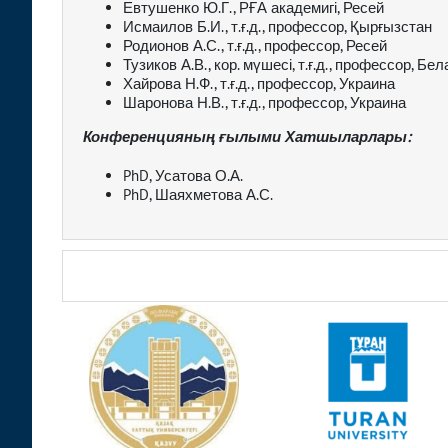
Евтушенко Ю.Г., РҒА академигі, Ресей
Исмаилов Б.И., т.ғ.д., профессор, Қырғызстан
Родионов А.С., т.ғ.д., профессор, Ресей
Тузиков А.В., кор. мүшесі, т.ғ.д., профессор, Бе
Хайрова Н.Ф., т.ғ.д., профессор, Украина
Шаронова Н.В., т.ғ.д., профессор, Украина
Конференцияның ғылыми Хатшыларлары:
PhD, Усатова О.А.
PhD, Шаяхметова А.С.