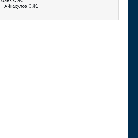
рбаев О.Ж.
 – Айнакулов С.Ж.