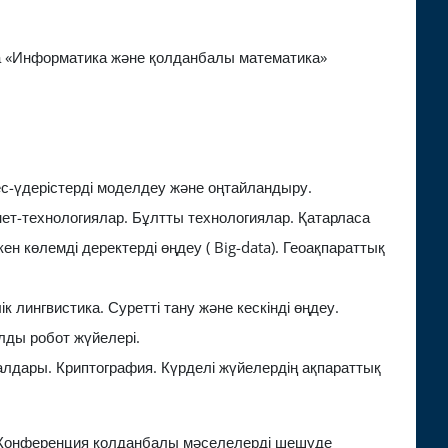
да «Информатика және қолданбалы математика»
ес-үдерістерді моделдеу және оңтайландыру.
нет-технологиялар. Бұлтты технологиялар. Қатарласа
 көлемді деректерді өңдеу ( Big-data). Геоақпараттық
лингвистика. Суретті тану және кескінді өңдеу.
ды робот жүйелері.
алдары. Криптография. Күрделі жүйелердің ақпараттық
 Конференция қолданбалы мәселелерді шешуде