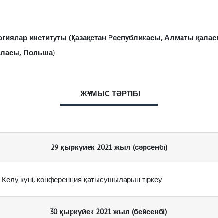
огиялар институты (Қазақстан Республикасы, Алматы қалас
аласы, Польша)
ЖҰМЫС ТӘРТІБІ
29 қыркүйек 2021 жыл (сәрсенбі)
Келу күні, конференция қатысушыларын тіркеу
30 қыркүйек 2021 жыл (бейсенбі)