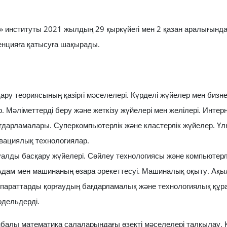
р» институты 2021 жылдың 29 қыркүйегі мен 2 қазан аралығын
енцияға қатысуға шақырады.
ру теориясының қазіргі мәселелері. Күрделі жүйелер мен бизн
Мәліметтерді беру және жеткізу жүйелері мен желілері. Интер
дарламалары. Суперкомпьютерлік және кластерлік жүйелер. Үлкен
овациялық технологиялар.
ды басқару жүйелері. Сөйлеу технологиясы және компьютерлік 
дам мен машинаның өзара әрекеттесуі. Машиналық оқыту. Ақыл
 Ақпараттарды қорғаудың бағдарламалық және технологиялық құр
одельдерді.
балы математика салаларындағы өзекті мәселелері талқылау.