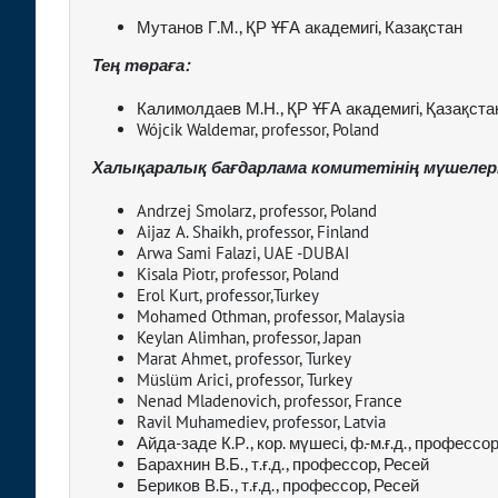
Мутанов Г.М., ҚР ҰҒА академигі, Казақстан
Тең төраға:
Калимолдаев М.Н., ҚР ҰҒА академигі, Қазақста
Wójcik Waldemar, professor, Poland
Халықаралық бағдарлама комитет
інің
мүшелер
Andrzej Smolarz, professor, Poland
Aijaz A. Shaikh, professor, Finland
Arwa Sami Falazi, UAE -DUBAI
Kisala Piotr, professor, Poland
Erol Kurt, professor,Turkey
Mohamed Othman, professor, Malaysia
Keylan Alimhan, professor, Japan
Marat Ahmet, professor, Turkey
Müslüm Arici, professor, Turkey
Nenad Mladenovich, professor, France
Ravil Muhamediev, professor, Latvia
Айда-заде К.Р., кор. мүшесі, ф.-м.ғ.д., профессо
Барахнин В.Б., т.ғ.д., профессор, Ресей
Бериков В.Б., т.ғ.д., профессор, Ресей